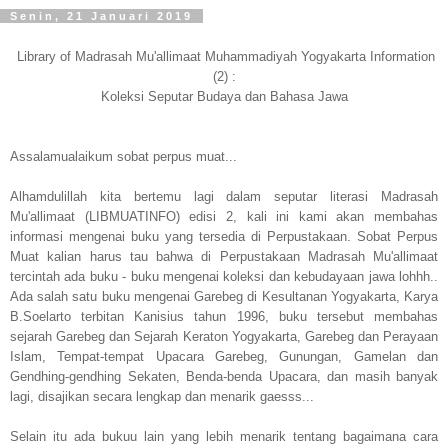
Senin, 21 Januari 2019
Library of Madrasah Mu'allimaat Muhammadiyah Yogyakarta Information
(2) :
Koleksi Seputar Budaya dan Bahasa Jawa
Assalamualaikum sobat perpus muat...
Alhamdulillah kita bertemu lagi dalam seputar literasi Madrasah
Mu'allimaat (LIBMUATINFO) edisi 2, kali ini kami akan membahas
informasi mengenai buku yang tersedia di Perpustakaan. Sobat Perpus
Muat kalian harus tau bahwa di Perpustakaan Madrasah Mu'allimaat
tercintah ada buku - buku mengenai koleksi dan kebudayaan jawa lohhh..
Ada salah satu buku mengenai Garebeg di Kesultanan Yogyakarta, Karya
B.Soelarto terbitan Kanisius tahun 1996, buku tersebut membahas
sejarah Garebeg dan Sejarah Keraton Yogyakarta, Garebeg dan Perayaan
Islam, Tempat-tempat Upacara Garebeg, Gunungan, Gamelan dan
Gendhing-gendhing Sekaten, Benda-benda Upacara, dan masih banyak
lagi, disajikan secara lengkap dan menarik gaesss...
Selain itu ada bukuu lain yang lebih menarik tentang bagaimana cara