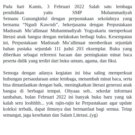
Pada hari Kamis,
3 Februari 2022
Salah satu lembaga
pendidikan
yaitu SMP Muhammadiyah
Semanu
Gunungkidul
dengan perpustakaan sekolahnya yang
bernama “Ngudi Kawruh”
,
bekerjasama dengan Perpustakaan
Madrasah Mu’allimaat Muhammadiyah Yogyakarta memperkuat
literasi anak bangsa dengan melakukan berbagi buku. Kesempatan
ini, Perpustakaan Madrasah Mu’allimaat memberikan sejumlah
bahan pustaka sejumlah 111 judul 203 eksemplar. Buku yang
diberikan sebagai referensi bacaan dan peningkatan minat baca
peserta didik yang terdiri dari buku umum, agama, dan fiksi.
Semoga dengan adanya kegiatan ini bisa saling memperkuat
hubungan persaudaraan antar lembaga, menambah minat baca, serta
bisa dimanfaatkan dengan baik, meningkatkan literasi generasi anak
bangsa di berbagai tempat. Ohyaaa sob.. sekedar informasi
tambahan, bulan Februari 2022 ini banyak buku baru yang tak
kalah seru loohhhh... yok rajin-rajin ke Perpustakaan agar update
koleksi terbaik, dapat ilmunya dan bermanfaat bagi semua. Tetap
semangat, jaga kesehatan dan Salam Literasi..(yg)