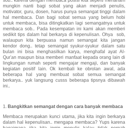
sob.. karena dengan membaca posisi kita seperti menanam
mungkin nanti bagi sobat yang akan menjadi penulis,
motivator, guru, dosen, harus punya semangat tinggi dalam
hal membaca. Dan bagi sobat semua yang belum hobi
untuk membaca, bisa ditingkatkan lagi semangatnya untuk
membaca sob.. Pada kesempatan ini kami akan memberi
sedikit tips dalam hal berkarya di kepenulisan. Ohya sob,
walaupun kita berpuasa namun semangat kita jangan
kendor dong.. tetap semangat syukur-syukur dalam satu
bulan ini bisa menghasilkan karya, menghafal ayat Al-
Qur'an maupun bisa memberi manfaat kepada orang lain di
lingkungan rumah seperti mengajar mengaji, dan banyak
kegiatan positif lain. Ok kembali ke obrolan awal, ada
beberapa hal yang membuat sobat semua semangat
berkarya.. yuk langsung cusss beberapa tipsnya dibawah
ini..
1.
Bangkitkan semangat dengan cara banyak membaca
Membaca merupakan kunci utama, jika kita ingin berkarya
dalam hal kepenulisan.. mengapa membaca? Yups karena
bagaimana jika kita ingin menulis kalau tidak pernah