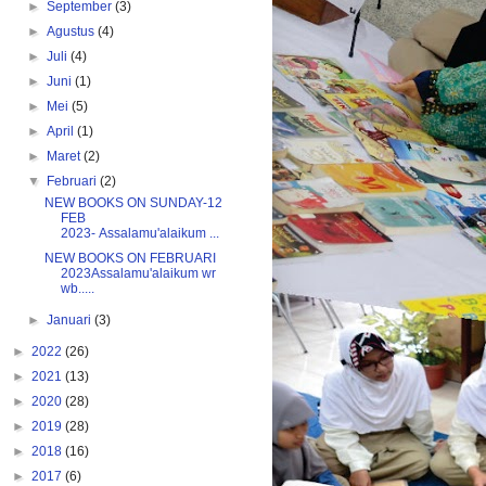
►
September
(3)
►
Agustus
(4)
►
Juli
(4)
►
Juni
(1)
►
Mei
(5)
►
April
(1)
►
Maret
(2)
▼
Februari
(2)
NEW BOOKS ON SUNDAY-12
FEB
2023- Assalamu'alaikum ...
NEW BOOKS ON FEBRUARI
2023Assalamu'alaikum wr
wb.....
►
Januari
(3)
►
2022
(26)
►
2021
(13)
►
2020
(28)
►
2019
(28)
►
2018
(16)
►
2017
(6)