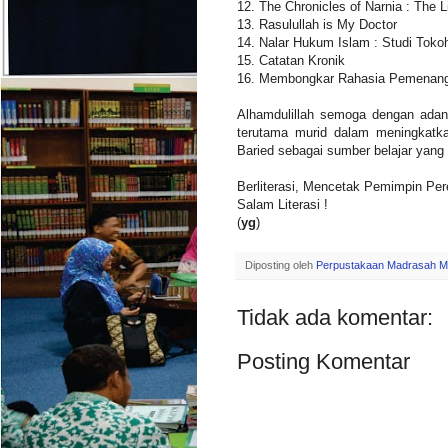
12. The Chronicles of Narnia : The
13. Rasulullah is My Doctor
14. Nalar Hukum Islam : Studi Tokoh 
15. Catatan Kronik
16. Membongkar Rahasia Pemenang 
Alhamdulillah semoga dengan ada
terutama murid dalam meningkatk
Baried sebagai sumber belajar yang
Berliterasi, Mencetak Pemimpin Pe
Salam Literasi !
(
yg
)
Diposting oleh
Perpustakaan Madrasah M
Tidak ada komentar:
Posting Komentar