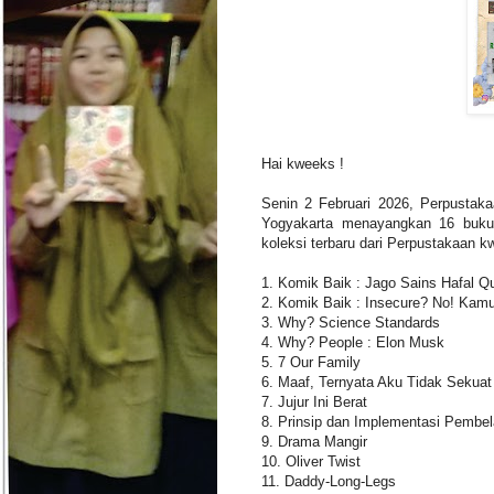
Hai kweeks !
Senin 2 Februari 2026,
Perpustaka
Yogyakarta menayangkan 16 buku 
koleksi terbaru dari Perpustakaan kw
1. Komik Baik : Jago Sains Hafal Qu
2. Komik Baik : Insecure? No! Kam
3. Why? Science Standards
4. Why? People : Elon Musk
5. 7 Our Family
6. Maaf, Ternyata Aku Tidak Sekuat 
7. Jujur Ini Berat
8. Prinsip dan Implementasi Pembe
9. Drama Mangir
10. Oliver Twist
11. Daddy-Long-Legs