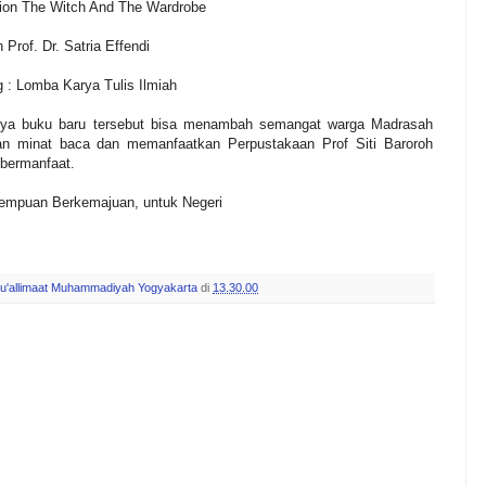
 Lion The Witch And The Wardrobe
Prof. Dr. Satria Effendi
: Lomba Karya Tulis Ilmiah
nya buku baru tersebut bisa menambah semangat warga Madrasah
an minat baca dan memanfaatkan
Perpustakaan Prof Siti Baroroh
 bermanfaat.
rempuan Berkemajuan, untuk Negeri
u'allimaat Muhammadiyah Yogyakarta
di
13.30.00