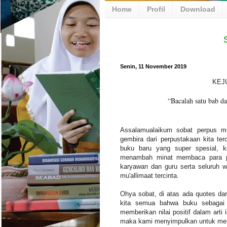
Home
Profil
Download
SEL
Senin, 11 November 2019
KEJ
“Bacalah satu bab da
Assalamualaikum sobat perpus mu'
gembira dari perpustakaan kita te
buku baru yang super spesial, k
menambah minat membaca para pem
karyawan dan guru serta seluruh 
mu'allimaat tercinta.
Ohya sobat, di atas ada quotes da
kita semua bahwa buku sebagai 
memberikan nilai positif dalam arti
maka kami menyimpulkan untuk memb