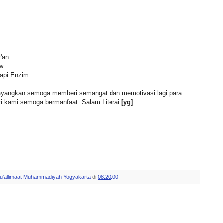
'an
aw
rapi Enzim
tayangkan semoga memberi semangat dan memotivasi lagi para
ri kami semoga bermanfaat. Salam Literai
[yg]
u'allimaat Muhammadiyah Yogyakarta
di
08.20.00