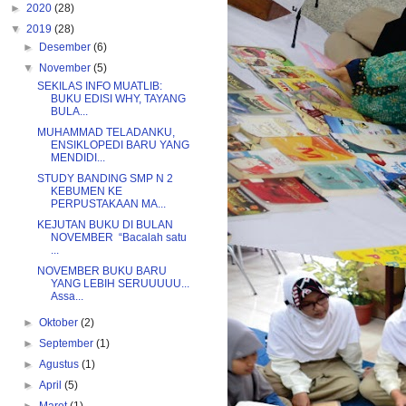
►
2020
(28)
▼
2019
(28)
►
Desember
(6)
▼
November
(5)
SEKILAS INFO MUATLIB:
BUKU EDISI WHY, TAYANG
BULA...
MUHAMMAD TELADANKU,
ENSIKLOPEDI BARU YANG
MENDIDI...
STUDY BANDING SMP N 2
KEBUMEN KE
PERPUSTAKAAN MA...
KEJUTAN BUKU DI BULAN
NOVEMBER “Bacalah satu
...
NOVEMBER BUKU BARU
YANG LEBIH SERUUUUU...
Assa...
►
Oktober
(2)
►
September
(1)
►
Agustus
(1)
►
April
(5)