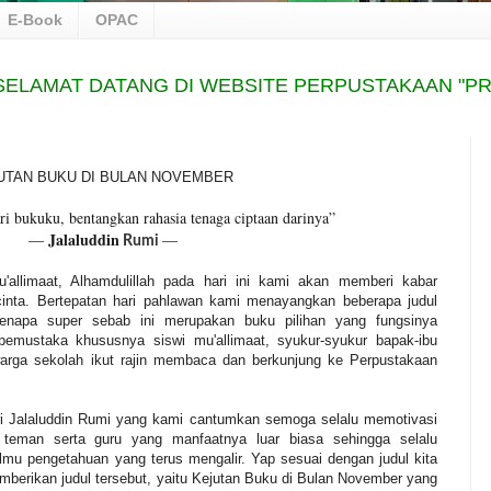
E-Book
OPAC
AMAT DATANG DI WEBSITE PERPUSTAKAAN "PROF.
UTAN BUKU DI BULAN NOVEMBER
ri bukuku, bentangkan rahasia tenaga ciptaan darinya”
Jalaluddin
―
―
Rumi
allimaat, Alhamdulillah pada hari ini kami akan memberi kabar
rcinta. Bertepatan hari pahlawan kami menayangkan beberapa judul
enapa super sebab ini merupakan buku pilihan yang fungsinya
ustaka khususnya siswi mu'allimaat, syukur-syukur bapak-ibu
warga sekolah ikut rajin membaca dan berkunjung ke Perpustakaan
ri Jalaluddin Rumi yang kami cantumkan semoga selalu memotivasi
teman serta guru yang manfaatnya luar biasa sehingga selalu
 ilmu pengetahuan yang terus mengalir. Yap sesuai dengan judul kita
erikan judul tersebut, yaitu Kejutan Buku di Bulan November yang