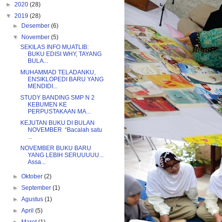
►
2020
(28)
▼
2019
(28)
►
Desember
(6)
▼
November
(5)
SEKILAS INFO MUATLIB:
BUKU EDISI WHY, TAYANG
BULA...
MUHAMMAD TELADANKU,
ENSIKLOPEDI BARU YANG
MENDIDI...
STUDY BANDING SMP N 2
KEBUMEN KE
PERPUSTAKAAN MA...
KEJUTAN BUKU DI BULAN
NOVEMBER “Bacalah satu
...
NOVEMBER BUKU BARU
YANG LEBIH SERUUUUU...
Assa...
►
Oktober
(2)
►
September
(1)
►
Agustus
(1)
►
April
(5)