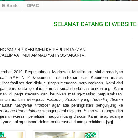
E-Book
OPAC
SELAMAT DATANG DI WEBSITE PE
ING SMP N 2 KEBUMEN KE PERPUSTAKAAN
'ALLIMAAT MUHAMMADIYAH YOGYAKARTA,
ovember 2019 Perpustakaan Madrasah Mu'allimaat Muhammadiyah
n dari SMP N 2 Kebumen. Teman-teman dari Kebumen masuk
t-lihat fasilitas dan diskusi ringan mengenai perpustakaan. Kami dari
gan baik serta gembira karena sudah berkenan berkunjung. Kami
atan di perpustakaan dan keunikan masing-masing perpustakaan.
an antara lain
Mengenai Fasilitas
,
Koleksi yang Tersedia
,
Sistem
maupun
Mengenai Promosi
agar ada peningkatan pengunjung ke
n Ruang Perpustakaan
sebagai pembelajaran. Salah satu fungsi dari
aran, rekreasi, penelitian maupun ruang diskusi Kami harap adanya
yang saling support dalam berliterasi di dunia pendidikan.
[yg]